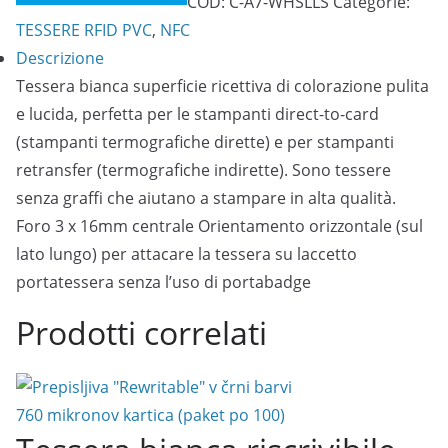
COD:
C-A7-WHSLLS
Categorie:
760-
TESSERE RFID PVC
,
NFC
Micron
Descrizione
(0,76mm)
Tessera bianca superficie ricettiva di colorazione pulita
con
e lucida, perfetta per le stampanti direct-to-card
foro
(stampanti termografiche dirette) e per stampanti
3
retransfer (termografiche indirette). Sono tessere
x
senza graffi che aiutano a stampare in alta qualità.
16mm
Foro 3 x 16mm centrale Orientamento orizzontale (sul
centrale
lato lungo) per attacare la tessera su laccetto
Orientamento
portatessera senza l’uso di portabadge
orizzontale
(sul
Prodotti correlati
lato
lungo)
-
(Confezione