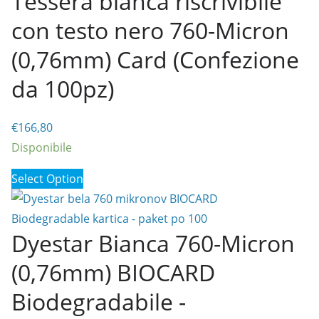
Tessera bianca riscrivibile
da
con testo nero 760-Micron
100pz)
quantità
(0,76mm) Card (Confezione
da 100pz)
€
166,80
Disponibile
Select Option
Dyestar Bianca 760-Micron
(0,76mm) BIOCARD
Biodegradabile -