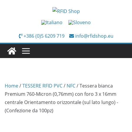
Salta
al
contenuto
+386 (0)5 6209 719
info@rfidshop.eu
Home
/
TESSERE RFID PVC
/
NFC
/ Tessera bianca
Premium 760-Micron (0,76mm) con foro 3 x 16mm
centrale Orientamento orizzontale (sul lato lungo) -
(Confezione da 100pz)