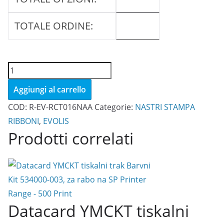
TOTALE ORDINE:
Evolis
RCT016NAA
Aggiungi al carrello
zlat
COD:
R-EV-RCT016NAA
Categorie:
NASTRI STAMPA
monokromatski
RIBBONI
,
EVOLIS
tiskalni
Prodotti correlati
trak
(1,000
odtisov)
quantità
Datacard YMCKT tiskalni