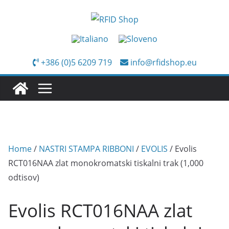
Salta
al
contenuto
+386 (0)5 6209 719
info@rfidshop.eu
Home
/
NASTRI STAMPA RIBBONI
/
EVOLIS
/ Evolis
RCT016NAA zlat monokromatski tiskalni trak (1,000
odtisov)
Evolis RCT016NAA zlat