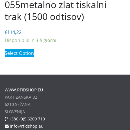
055metalno zlat tiskalni
trak (1500 odtisov)
€
114,22
Disponibile in 3-5 giorni
Select Option
WWW.RFIDSHOP.EU
PARTIZANSKA 82
6210 SEŽANA
SLOVENIJA
+386 (0)5 6209 719
info@rfidshop.eu