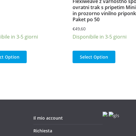
Flexiweave z varnostno sp
ovratni trak s pripetim Min
in prozorno vinilno priponk
Paket po 50
€
49,60
bile in 3-5 giorni
Disponibile in 3-5 giorni
ct Option
Select Option
Il mio account
Richiesta