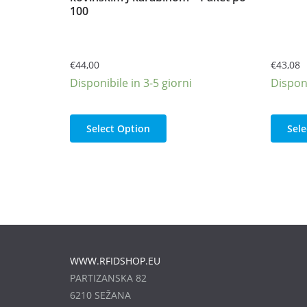
100
€
44,00
€
43,08
Disponibile in 3-5 giorni
Disponi
Select Option
Sele
WWW.RFIDSHOP.EU
PARTIZANSKA 82
6210 SEŽANA