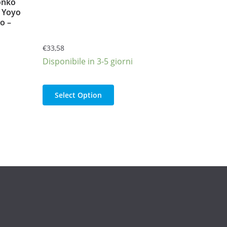
onko
i Yoyo
o –
€
33,58
Disponibile in 3-5 giorni
Select Option