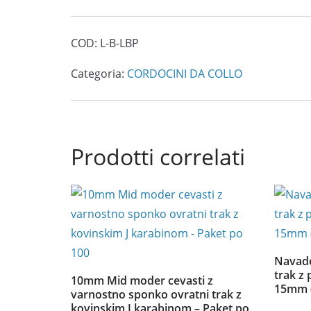
ovratni
trak
COD:
L-B-LBP
s
plastičnim
Categoria:
CORDOCINI DA COLLO
J
karabinom
(Paket
Prodotti correlati
po
100)
quantità
Navade
trak z 
10mm Mid moder cevasti z
15mm (
varnostno sponko ovratni trak z
kovinskim J karabinom – Paket po