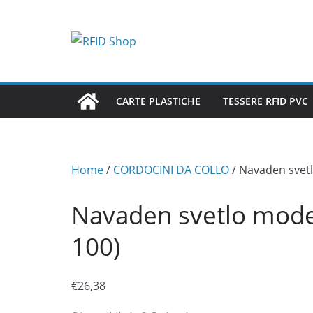
Salta
al
contenuto
CARTE PLASTICHE
TESSERE RFID PVC
Home
/
CORDOCINI DA COLLO
/ Navaden svetl
Navaden svetlo moder
100)
€
26,38